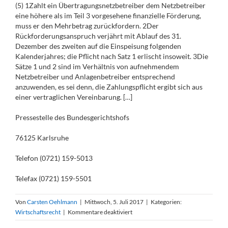
(5) 1Zahlt ein Übertragungsnetzbetreiber dem Netzbetreiber
eine höhere als im Teil 3 vorgesehene finanzielle Förderung,
muss er den Mehrbetrag zurückfordern. 2Der
Rückforderungsanspruch verjährt mit Ablauf des 31.
Dezember des zweiten auf die Einspeisung folgenden
Kalenderjahres; die Pflicht nach Satz 1 erlischt insoweit. 3Die
Sätze 1 und 2 sind im Verhältnis von aufnehmendem
Netzbetreiber und Anlagenbetreiber entsprechend
anzuwenden, es sei denn, die Zahlungspflicht ergibt sich aus
einer vertraglichen Vereinbarung. […]
Pressestelle des Bundesgerichtshofs
76125 Karlsruhe
Telefon (0721) 159-5013
Telefax (0721) 159-5501
Von
Carsten Oehlmann
|
Mittwoch, 5. Juli 2017
|
Kategorien:
für
Wirtschaftsrecht
|
Kommentare deaktiviert
BGH