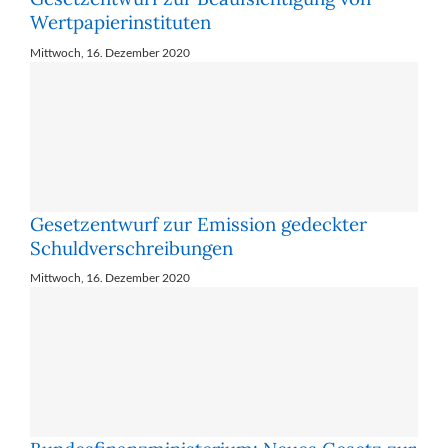
Wert­pa­pier­in­sti­tu­ten
Mittwoch, 16. Dezember 2020
Ge­setz­ent­wurf zur Emis­si­on ge­deck­ter
Schuld­ver­schrei­bun­gen
Mittwoch, 16. Dezember 2020