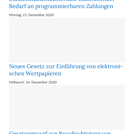
Be­darf an pro­gram­mier­ba­ren Zah­lun­gen
Montag, 21. Dezember 2020
Neues Ge­setz zur Ein­füh­rung von elek­tro­ni­
schen Wert­pa­pie­ren
Mittwoch, 16. Dezember 2020
Ge­setz­ent­wurf zur Be­auf­sich­ti­gung von