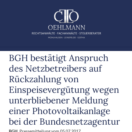
Zum
Inhalt
springen
BGH bestätigt Anspruch
des Netzbetreibers auf
Rückzahlung von
Einspeisevergütung wegen
unterbliebener Meldung
einer Photovoltaikanlage
bei der Bundesnetzagentur
BGH
, Pressemitteilung vom 05.07.2017