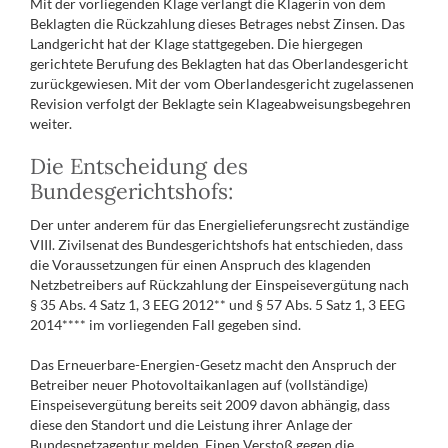
Mit der vorliegenden Klage verlangt die Klägerin von dem
Beklagten die Rückzahlung dieses Betrages nebst Zinsen. Das
Landgericht hat der Klage stattgegeben. Die hiergegen
gerichtete Berufung des Beklagten hat das Oberlandesgericht
zurückgewiesen. Mit der vom Oberlandesgericht zugelassenen
Revision verfolgt der Beklagte sein Klageabweisungsbegehren
weiter.
Die Entscheidung des
Bundesgerichtshofs:
Der unter anderem für das Energielieferungsrecht zuständige
VIII. Zivilsenat des Bundesgerichtshofs hat entschieden, dass
die Voraussetzungen für einen Anspruch des klagenden
Netzbetreibers auf Rückzahlung der Einspeisevergütung nach
§ 35 Abs. 4 Satz 1, 3 EEG 2012** und § 57 Abs. 5 Satz 1, 3 EEG
2014**** im vorliegenden Fall gegeben sind.
Das Erneuerbare-Energien-Gesetz macht den Anspruch der
Betreiber neuer Photovoltaikanlagen auf (vollständige)
Einspeisevergütung bereits seit 2009 davon abhängig, dass
diese den Standort und die Leistung ihrer Anlage der
Bundesnetzagentur melden. Einen Verstoß gegen die