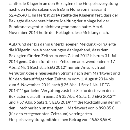
zahlte die Klägerin an den Beklagten eine Einspeisevergütung
nach den Fördersätzen des EEG in Höhe von insgesamt
52.429,40 €. Im Herbst 2014 stellte die Klägerin fest, dass der
Beklagte die vorbezeichnete Meldung der Anlage bei der
Bundesnetzagentur nicht vorgenommen hatte. Am 6.
November 2014 holte der Beklagte diese Meldung nach.
Aufgrund der bis dahin unterbliebenen Meldung korrigierte
die Klägerin ihre Abrechnungen dahingehend, dass dem
Beklagten für den Zeitraum vom 7. Juni 2012 bis zum 31. Juli
2014 gemäß dem für diesen Zeitraum anzuwendenden § 17
Abs. 2 Nr. 1 Buchst. a EEG 2012* nur ein Anspruch auf
Vergütung des eingespeisten Stroms nach dem Marktwert und
für den darauf folgenden Zeitraum vom 1. August 2014 bis
zum 5. November 2014 nach § 25 Abs. 1 Satz 1 Nr. 1 EEG
2014*** gar keine Vergütung zustehe. Sie forderte von dem
Beklagten daraufhin gemäß § 35 Abs. 4 Satz 1, 3 EEG 2012**
und § 57 Abs. 5 Satz 1, 3 EEG 2014**** die Rückzahlung der um
den – rechnerisch unstreitigen – Marktwert von 6.890,85 €
(für den erstgenannten Zeitraum) verringerten
Einspeisevergütung, mithin einen Betrag von 45.538,55 €.