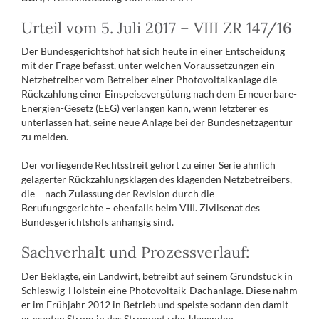
Urteil vom 5. Juli 2017 – VIII ZR 147/16
Der Bundesgerichtshof hat sich heute in einer Entscheidung
mit der Frage befasst, unter welchen Voraussetzungen ein
Netzbetreiber vom Betreiber einer Photovoltaikanlage die
Rückzahlung einer Einspeisevergütung nach dem Erneuerbare-
Energien-Gesetz (EEG) verlangen kann, wenn letzterer es
unterlassen hat, seine neue Anlage bei der Bundesnetzagentur
zu melden.
Der vorliegende Rechtsstreit gehört zu einer Serie ähnlich
gelagerter Rückzahlungsklagen des klagenden Netzbetreibers,
die – nach Zulassung der Revision durch die
Berufungsgerichte – ebenfalls beim VIII. Zivilsenat des
Bundesgerichtshofs anhängig sind.
Sachverhalt und Prozessverlauf:
Der Beklagte, ein Landwirt, betreibt auf seinem Grundstück in
Schleswig-Holstein eine Photovoltaik-Dachanlage. Diese nahm
er im Frühjahr 2012 in Betrieb und speiste sodann den damit
erzeugten Strom in das Stromnetz der klagenden