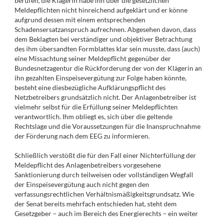
berufen, die Klägerin habe ihn über die gesetzlichen
Meldepflichten nicht hinreichend aufgeklärt und er könne
aufgrund dessen mit einem entsprechenden
Schadensersatzanspruch aufrechnen. Abgesehen davon, dass
dem Beklagten bei verständiger und objektiver Betrachtung
des ihm übersandten Formblattes klar sein musste, dass (auch)
eine Missachtung seiner Meldepflicht gegenüber der
Bundesnetzagentur die Rückforderung der von der Klägerin an
ihn gezahlten Einspeisevergütung zur Folge haben könnte,
besteht eine diesbezügliche Aufklärungspflicht des
Netzbetreibers grundsätzlich nicht. Der Anlagenbetreiber ist
vielmehr selbst für die Erfüllung seiner Meldepflichten
verantwortlich. Ihm obliegt es, sich über die geltende
Rechtslage und die Voraussetzungen für die Inanspruchnahme
der Förderung nach dem EEG zu informieren.
Schließlich verstößt die für den Fall einer Nichterfüllung der
Meldepflicht des Anlagenbetreibers vorgesehene
Sanktionierung durch teilweisen oder vollständigen Wegfall
der Einspeisevergütung auch nicht gegen den
verfassungsrechtlichen Verhältnismäßigkeitsgrundsatz. Wie
der Senat bereits mehrfach entschieden hat, steht dem
Gesetzgeber – auch im Bereich des Energierechts – ein weiter