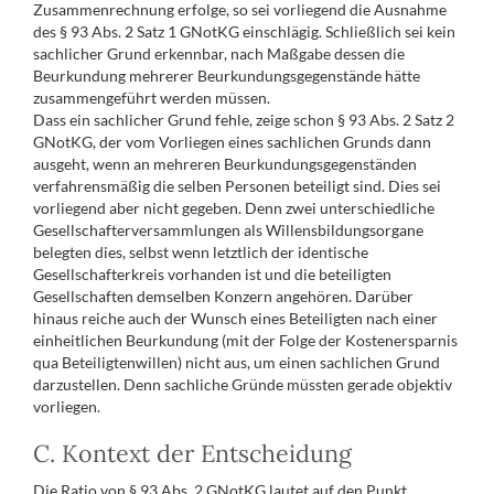
Zusammenrechnung erfolge, so sei vorliegend die Ausnahme
des § 93 Abs. 2 Satz 1 GNotKG einschlägig. Schließlich sei kein
sachlicher Grund erkennbar, nach Maßgabe dessen die
Beurkundung mehrerer Beurkundungsgegenstände hätte
zusammengeführt werden müssen.
Dass ein sachlicher Grund fehle, zeige schon § 93 Abs. 2 Satz 2
GNotKG, der vom Vorliegen eines sachlichen Grunds dann
ausgeht, wenn an mehreren Beurkundungsgegenständen
verfahrensmäßig die selben Personen beteiligt sind. Dies sei
vorliegend aber nicht gegeben. Denn zwei unterschiedliche
Gesellschafterversammlungen als Willensbildungsorgane
belegten dies, selbst wenn letztlich der identische
Gesellschafterkreis vorhanden ist und die beteiligten
Gesellschaften demselben Konzern angehören. Darüber
hinaus reiche auch der Wunsch eines Beteiligten nach einer
einheitlichen Beurkundung (mit der Folge der Kostenersparnis
qua Beteiligtenwillen) nicht aus, um einen sachlichen Grund
darzustellen. Denn sachliche Gründe müssten gerade objektiv
vorliegen.
C. Kontext der Entscheidung
Die Ratio von § 93 Abs. 2 GNotKG lautet auf den Punkt