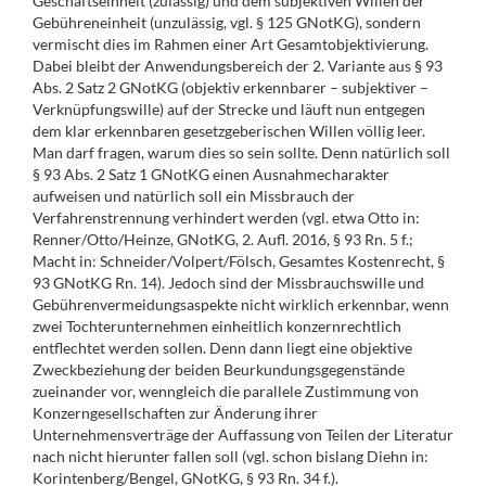
Geschäftseinheit (zulässig) und dem subjektiven Willen der
Gebühreneinheit (unzulässig, vgl. § 125 GNotKG), sondern
vermischt dies im Rahmen einer Art Gesamtobjektivierung.
Dabei bleibt der Anwendungsbereich der 2. Variante aus § 93
Abs. 2 Satz 2 GNotKG (objektiv erkennbarer – subjektiver –
Verknüpfungswille) auf der Strecke und läuft nun entgegen
dem klar erkennbaren gesetzgeberischen Willen völlig leer.
Man darf fragen, warum dies so sein sollte. Denn natürlich soll
§ 93 Abs. 2 Satz 1 GNotKG einen Ausnahmecharakter
aufweisen und natürlich soll ein Missbrauch der
Verfahrenstrennung verhindert werden (vgl. etwa Otto in:
Renner/Otto/Heinze, GNotKG, 2. Aufl. 2016, § 93 Rn. 5 f.;
Macht in: Schneider/Volpert/Fölsch, Gesamtes Kostenrecht, §
93 GNotKG Rn. 14). Jedoch sind der Missbrauchswille und
Gebührenvermeidungsaspekte nicht wirklich erkennbar, wenn
zwei Tochterunternehmen einheitlich konzernrechtlich
entflechtet werden sollen. Denn dann liegt eine objektive
Zweckbeziehung der beiden Beurkundungsgegenstände
zueinander vor, wenngleich die parallele Zustimmung von
Konzerngesellschaften zur Änderung ihrer
Unternehmensverträge der Auffassung von Teilen der Literatur
nach nicht hierunter fallen soll (vgl. schon bislang Diehn in:
Korintenberg/Bengel, GNotKG, § 93 Rn. 34 f.).