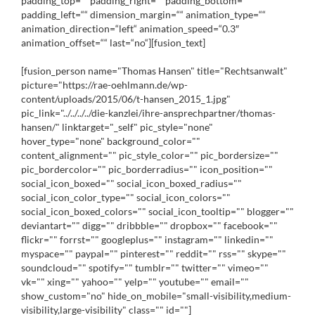
padding_top=““ padding_right=““ padding_bottom=““
padding_left=““ dimension_margin=““ animation_type=““
animation_direction=“left“ animation_speed=“0.3″
animation_offset=““ last=“no“][fusion_text]
[fusion_person name="Thomas Hansen" title="Rechtsanwalt"
picture="https://rae-oehlmann.de/wp-
content/uploads/2015/06/t-hansen_2015_1.jpg"
pic_link="../../../../die-kanzlei/ihre-ansprechpartner/thomas-
hansen/" linktarget="_self" pic_style="none"
hover_type="none" background_color=""
content_alignment="" pic_style_color="" pic_bordersize=""
pic_bordercolor="" pic_borderradius="" icon_position=""
social_icon_boxed="" social_icon_boxed_radius=""
social_icon_color_type="" social_icon_colors=""
social_icon_boxed_colors="" social_icon_tooltip="" blogger=""
deviantart="" digg="" dribbble="" dropbox="" facebook=""
flickr="" forrst="" googleplus="" instagram="" linkedin=""
myspace="" paypal="" pinterest="" reddit="" rss="" skype=""
soundcloud="" spotify="" tumblr="" twitter="" vimeo=""
vk="" xing="" yahoo="" yelp="" youtube="" email=""
show_custom="no" hide_on_mobile="small-visibility,medium-
visibility,large-visibility" class="" id=""]