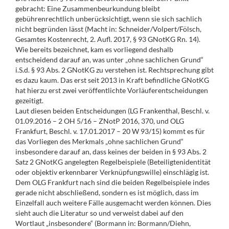
gebracht: Eine Zusammenbeurkundung bleibt
gebührenrechtlich unberücksichtigt, wenn sie sich sachlich
nicht begründen lässt (Macht in: Schneider/Volpert/Fölsch,
Gesamtes Kostenrecht, 2. Aufl. 2017, § 93 GNotKG Rn. 14).
Wie bereits bezeichnet, kam es vorliegend deshalb
entscheidend darauf an, was unter „ohne sachlichen Grund“
i.S.d. § 93 Abs. 2 GNotKG zu verstehen ist. Rechtsprechung gibt
es dazu kaum. Das erst seit 2013 in Kraft befindliche GNotKG
hat hierzu erst zwei veröffentlichte Vorläuferentscheidungen
gezeitigt.
Laut diesen beiden Entscheidungen (LG Frankenthal, Beschl. v.
01.09.2016 – 2 OH 5/16 – ZNotP 2016, 370, und OLG
Frankfurt, Beschl. v. 17.01.2017 – 20 W 93/15) kommt es für
das Vorliegen des Merkmals „ohne sachlichen Grund“
insbesondere darauf an, dass keines der beiden in § 93 Abs. 2
Satz 2 GNotKG angelegten Regelbeispiele (Beteiligtenidentität
oder objektiv erkennbarer Verknüpfungswille) einschlägig ist.
Dem OLG Frankfurt nach sind die beiden Regelbeispiele indes
gerade nicht abschließend, sondern es ist möglich, dass im
Einzelfall auch weitere Fälle ausgemacht werden können. Dies
sieht auch die Literatur so und verweist dabei auf den
Wortlaut „insbesondere“ (Bormann in: Bormann/Diehn,