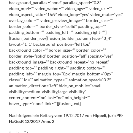
background_parallax=“none“ parallax_speed=“0.3″
video_mp4=““ video_webm=““ video_ogv=““ video_url=““
video_aspect_ratio=“16:9″ video_loop=“yes“ video_mute=“yes“
overlay_color=““ video_preview_image=““ border_size=““
border_color=““ border_style=“solid“ padding_top=““
padding_bottom=““ padding_left=““ padding_right=““]
[fusion_builder_row][fusion_builder_column type=“3_4″
layout=“1_1″ background_position=“left top“
background_color=““ border_size=““ border_color=““
border_style=“solid“ border_position=“all“ spacing=“yes“
background_image=““ background_repeat=“no-repeat“
padding_top=““ padding_right=““ padding_bottom=““
padding_left=““ margin_top=“0px“ margin_bottom=“0px“
class=““ id=““ animation_type=““ animation_speed=“0.3″
animation_direction=“left“ hide_on_mobile=“small-
visibility,medium-visibility,large-visibility“
center_content=“no“ last=“no“ min_height=““
hover_type=“none“ link=““][fusion_text]
Nachfolgend ein Beitrag vom 19.12.2017 von
Hippeli, jurisPR-
HaGesR 12/2017 Anm. 2