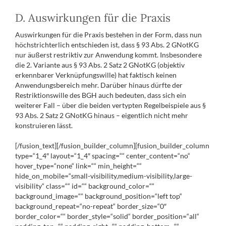
D. Auswirkungen für die Praxis
Auswirkungen für die Praxis bestehen in der Form, dass nun
höchstrichterlich entschieden ist, dass § 93 Abs. 2 GNotKG
nur äußerst restriktiv zur Anwendung kommt. Insbesondere
die 2. Variante aus § 93 Abs. 2 Satz 2 GNotKG (objektiv
erkennbarer Verknüpfungswille) hat faktisch keinen
Anwendungsbereich mehr. Darüber hinaus dürfte der
Restriktionswille des BGH auch bedeuten, dass sich ein
weiterer Fall – über die beiden vertypten Regelbeispiele aus §
93 Abs. 2 Satz 2 GNotKG hinaus – eigentlich nicht mehr
konstruieren lässt.
[/fusion_text][/fusion_builder_column][fusion_builder_column
type=“1_4″ layout=“1_4″ spacing=““ center_content=“no“
hover_type=“none“ link=““ min_height=““
hide_on_mobile=“small-visibility,medium-visibility,large-
visibility“ class=““ id=““ background_color=““
background_image=““ background_position=“left top“
background_repeat=“no-repeat“ border_size=“0″
border_color=““ border_style=“solid“ border_position=“all“