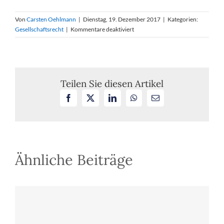
Von
Carsten Oehlmann
|
Dienstag, 19. Dezember 2017
|
Kategorien:
für
Gesellschaftsrecht
|
Kommentare deaktiviert
Beurkundung
von
zwei
GmbH-
Gesellschafterversammlungen
Teilen Sie diesen Artikel
in
Facebook
X
LinkedIn
WhatsApp
E-
einer
Mail
Niederschrift
Ähnliche Beiträge