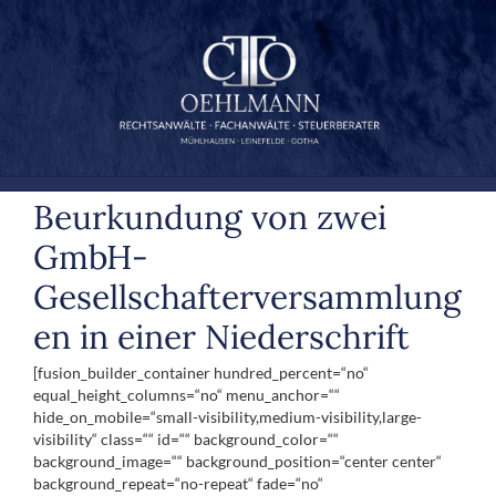
Zum
Inhalt
springen
Beurkundung von zwei
GmbH-
Gesellschafterversammlung
en in einer Niederschrift
[fusion_builder_container hundred_percent=“no“
equal_height_columns=“no“ menu_anchor=““
hide_on_mobile=“small-visibility,medium-visibility,large-
visibility“ class=““ id=““ background_color=““
background_image=““ background_position=“center center“
background_repeat=“no-repeat“ fade=“no“