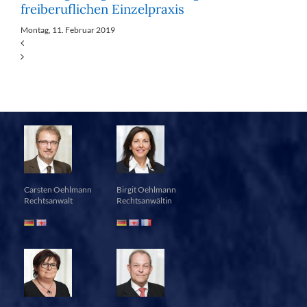
freiberuflichen Einzelpraxis
Montag, 11. Februar 2019
Carsten Oehlmann
Birgit Oehlmann
Rechtsanwalt
Rechtsanwältin