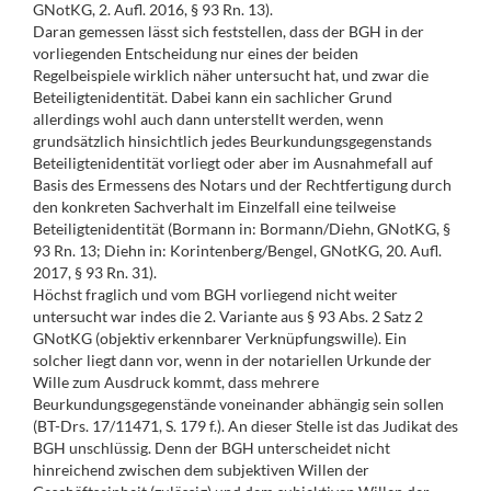
GNotKG, 2. Aufl. 2016, § 93 Rn. 13).
Daran gemessen lässt sich feststellen, dass der BGH in der
vorliegenden Entscheidung nur eines der beiden
Regelbeispiele wirklich näher untersucht hat, und zwar die
Beteiligtenidentität. Dabei kann ein sachlicher Grund
allerdings wohl auch dann unterstellt werden, wenn
grundsätzlich hinsichtlich jedes Beurkundungsgegenstands
Beteiligtenidentität vorliegt oder aber im Ausnahmefall auf
Basis des Ermessens des Notars und der Rechtfertigung durch
den konkreten Sachverhalt im Einzelfall eine teilweise
Beteiligtenidentität (Bormann in: Bormann/Diehn, GNotKG, §
93 Rn. 13; Diehn in: Korintenberg/Bengel, GNotKG, 20. Aufl.
2017, § 93 Rn. 31).
Höchst fraglich und vom BGH vorliegend nicht weiter
untersucht war indes die 2. Variante aus § 93 Abs. 2 Satz 2
GNotKG (objektiv erkennbarer Verknüpfungswille). Ein
solcher liegt dann vor, wenn in der notariellen Urkunde der
Wille zum Ausdruck kommt, dass mehrere
Beurkundungsgegenstände voneinander abhängig sein sollen
(BT-Drs. 17/11471, S. 179 f.). An dieser Stelle ist das Judikat des
BGH unschlüssig. Denn der BGH unterscheidet nicht
hinreichend zwischen dem subjektiven Willen der