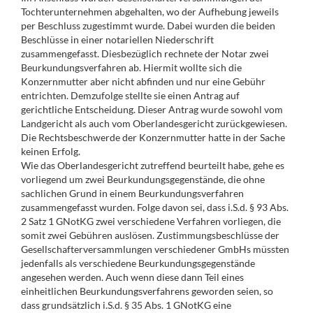
Tochterunternehmen abgehalten, wo der Aufhebung jeweils
per Beschluss zugestimmt wurde. Dabei wurden die beiden
Beschlüsse in einer notariellen Niederschrift
zusammengefasst. Diesbezüglich rechnete der Notar zwei
Beurkundungsverfahren ab. Hiermit wollte sich die
Konzernmutter aber nicht abfinden und nur eine Gebühr
entrichten. Demzufolge stellte sie einen Antrag auf
gerichtliche Entscheidung. Dieser Antrag wurde sowohl vom
Landgericht als auch vom Oberlandesgericht zurückgewiesen.
Die Rechtsbeschwerde der Konzernmutter hatte in der Sache
keinen Erfolg.
Wie das Oberlandesgericht zutreffend beurteilt habe, gehe es
vorliegend um zwei Beurkundungsgegenstände, die ohne
sachlichen Grund in einem Beurkundungsverfahren
zusammengefasst wurden. Folge davon sei, dass i.S.d. § 93 Abs.
2 Satz 1 GNotKG zwei verschiedene Verfahren vorliegen, die
somit zwei Gebühren auslösen. Zustimmungsbeschlüsse der
Gesellschafterversammlungen verschiedener GmbHs müssten
jedenfalls als verschiedene Beurkundungsgegenstände
angesehen werden. Auch wenn diese dann Teil eines
einheitlichen Beurkundungsverfahrens geworden seien, so
dass grundsätzlich i.S.d. § 35 Abs. 1 GNotKG eine