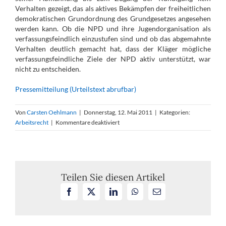
Verhalten gezeigt, das als aktives Bekämpfen der freiheitlichen
demokratischen Grundordnung des Grundgesetzes angesehen
werden kann. Ob die NPD und ihre Jugendorganisation als
verfassungsfeindlich einzustufen sind und ob das abgemahnte
Verhalten deutlich gemacht hat, dass der Kläger mögliche
verfassungsfeindliche Ziele der NPD aktiv unterstützt, war
nicht zu entscheiden.
Pressemitteilung (Urteilstext abrufbar)
Von
Carsten Oehlmann
|
Donnerstag, 12. Mai 2011
|
Kategorien:
für
Arbeitsrecht
|
Kommentare deaktiviert
Außerdienstliche
Aktivitäten
für
NPD
und
Teilen Sie diesen Artikel
JN
Facebook
X
LinkedIn
WhatsApp
E-
als
Mail
Kündigungsgrund