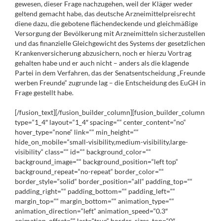
gewesen, dieser Frage nachzugehen, weil der Kläger weder
geltend gemacht habe, das deutsche Arzneimittelpreisrecht
diene dazu, die gebotene flächendeckende und gleichmäßige
Versorgung der Bevölkerung mit Arzneimitteln sicherzustellen
und das finanzielle Gleichgewicht des Systems der gesetzlichen
Krankenversicherung abzusichern, noch er hierzu Vortrag
gehalten habe und er auch nicht – anders als die klagende
Partei in dem Verfahren, das der Senatsentscheidung „Freunde
werben Freunde“ zugrunde lag – die Entscheidung des EuGH in
Frage gestellt habe.
[/fusion_text][/fusion_builder_column][fusion_builder_column
type=“1_4″ layout=“1_4″ spacing=““ center_content=“no“
hover_type=“none“ link=““ min_height=““
hide_on_mobile=“small-visibility,medium-visibility,large-
visibility“ class=““ id=““ background_color=““
background_image=““ background_position=“left top“
background_repeat=“no-repeat“ border_color=““
border_style=“solid“ border_position=“all“ padding_top=““
padding_right=““ padding_bottom=““ padding_left=““
margin_top=““ margin_bottom=““ animation_type=““
animation_direction=“left“ animation_speed=“0.3″
animation_offset=““ last=“true“ border_sizes_top=“0″