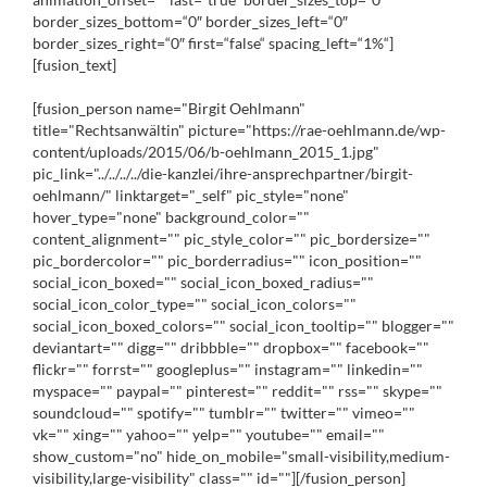
border_sizes_bottom=“0″ border_sizes_left=“0″
border_sizes_right=“0″ first=“false“ spacing_left=“1%“]
[fusion_text]
[fusion_person name="Birgit Oehlmann"
title="Rechtsanwältin" picture="https://rae-oehlmann.de/wp-
content/uploads/2015/06/b-oehlmann_2015_1.jpg"
pic_link="../../../../die-kanzlei/ihre-ansprechpartner/birgit-
oehlmann/" linktarget="_self" pic_style="none"
hover_type="none" background_color=""
content_alignment="" pic_style_color="" pic_bordersize=""
pic_bordercolor="" pic_borderradius="" icon_position=""
social_icon_boxed="" social_icon_boxed_radius=""
social_icon_color_type="" social_icon_colors=""
social_icon_boxed_colors="" social_icon_tooltip="" blogger=""
deviantart="" digg="" dribbble="" dropbox="" facebook=""
flickr="" forrst="" googleplus="" instagram="" linkedin=""
myspace="" paypal="" pinterest="" reddit="" rss="" skype=""
soundcloud="" spotify="" tumblr="" twitter="" vimeo=""
vk="" xing="" yahoo="" yelp="" youtube="" email=""
show_custom="no" hide_on_mobile="small-visibility,medium-
visibility,large-visibility" class="" id=""][/fusion_person]