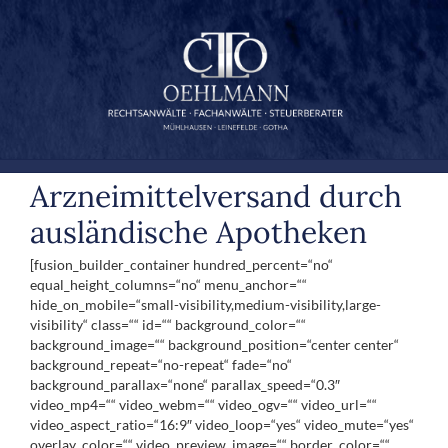
Zum
Inhalt
springen
Arzneimittelversand durch
ausländische Apotheken
[fusion_builder_container hundred_percent=“no“
equal_height_columns=“no“ menu_anchor=““
hide_on_mobile=“small-visibility,medium-visibility,large-
visibility“ class=““ id=““ background_color=““
background_image=““ background_position=“center center“
background_repeat=“no-repeat“ fade=“no“
background_parallax=“none“ parallax_speed=“0.3″
video_mp4=““ video_webm=““ video_ogv=““ video_url=““
video_aspect_ratio=“16:9″ video_loop=“yes“ video_mute=“yes“
overlay_color=““ video_preview_image=““ border_color=““