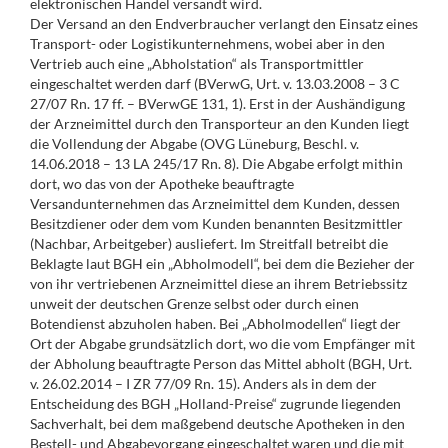
elektronischen Handel versandt wird.
Der Versand an den Endverbraucher verlangt den Einsatz eines
Transport- oder Logistikunternehmens, wobei aber in den
Vertrieb auch eine „Abholstation“ als Transportmittler
eingeschaltet werden darf (BVerwG, Urt. v. 13.03.2008 – 3 C
27/07 Rn. 17 ff. – BVerwGE 131, 1). Erst in der Aushändigung
der Arzneimittel durch den Transporteur an den Kunden liegt
die Vollendung der Abgabe (OVG Lüneburg, Beschl. v.
14.06.2018 – 13 LA 245/17 Rn. 8). Die Abgabe erfolgt mithin
dort, wo das von der Apotheke beauftragte
Versandunternehmen das Arzneimittel dem Kunden, dessen
Besitzdiener oder dem vom Kunden benannten Besitzmittler
(Nachbar, Arbeitgeber) ausliefert. Im Streitfall betreibt die
Beklagte laut BGH ein „Abholmodell“, bei dem die Bezieher der
von ihr vertriebenen Arzneimittel diese an ihrem Betriebssitz
unweit der deutschen Grenze selbst oder durch einen
Botendienst abzuholen haben. Bei „Abholmodellen“ liegt der
Ort der Abgabe grundsätzlich dort, wo die vom Empfänger mit
der Abholung beauftragte Person das Mittel abholt (BGH, Urt.
v. 26.02.2014 – I ZR 77/09 Rn. 15). Anders als in dem der
Entscheidung des BGH „Holland-Preise“ zugrunde liegenden
Sachverhalt, bei dem maßgebend deutsche Apotheken in den
Bestell- und Abgabevorgang eingeschaltet waren und die mit