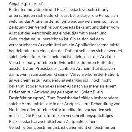
Angabe „pro praxi“.
Patientenindividuelle und Praxisbedarfsverschreibung
unterscheiden sich dadurch, dass bei ersterer die Person, an
welcher das Arzneimittel zur Anwendung gelangen soll, zum
Zeitpunkt der Verschreibung bereits bekannt und daher vom
Arzt auf der Verschreibung eindeutig (mit Namen und
Geburtsdatum) zu bezeichnen ist. Ob es sich bei dem
verschriebenen Arzneimittel um ein Applikationsarzneimittel
handelt oder um eines, das der Patient selbst an sich anwendet,
spielt keine Rolle. Entscheidend ist allein, dass der Arzt die
Verschreibung für einen individuell bestimmten Patienten
ausstellt. Zum Praxisbedarf zählt ein Arzneimittel dagegen
dann, wenn zum Zeitpunkt seiner Verschreibung der Patient,
an welchem es zur Anwendung gelangen soll, noch nicht
bekannt ist oder wenn es seiner Art nach an mehr als einem
Patienten zur Anwendung gelangen soll (wie z.B. ein
Desinfektionsspray). Zum Praxisbedarf zählen insbesondere
solche Arzneimittel, die in der Arztpraxis zur Behandlung von
Notfällen oder für eine Sofortmedikation vorhanden sein
müssen. Die Person, für die ein verschreibungspflichtiges
Praxisbedarfsarzneimittel zum Zeitpunkt seiner
Verschreibung bestimmt ist, ist daher nicht ein bestimmter