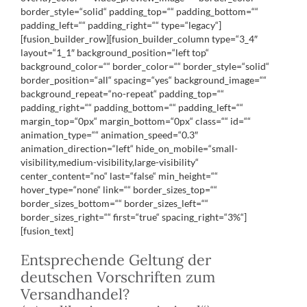
border_style=“solid“ padding_top=““ padding_bottom=““
padding_left=““ padding_right=““ type=“legacy“]
[fusion_builder_row][fusion_builder_column type=“3_4″
layout=“1_1″ background_position=“left top“
background_color=““ border_color=““ border_style=“solid“
border_position=“all“ spacing=“yes“ background_image=““
background_repeat=“no-repeat“ padding_top=““
padding_right=““ padding_bottom=““ padding_left=““
margin_top=“0px“ margin_bottom=“0px“ class=““ id=““
animation_type=““ animation_speed=“0.3″
animation_direction=“left“ hide_on_mobile=“small-
visibility,medium-visibility,large-visibility“
center_content=“no“ last=“false“ min_height=““
hover_type=“none“ link=““ border_sizes_top=““
border_sizes_bottom=““ border_sizes_left=““
border_sizes_right=““ first=“true“ spacing_right=“3%“]
[fusion_text]
Entsprechende Geltung der
deutschen Vorschriften zum
Versandhandel?