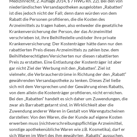
Medizinrecht, 2. Auflage 2014, § 7 HWG Rn. 22). Bei den von
niederländischen Versandapotheken ausgelobten „Rabatten“
ist dies jedoch nicht der Fall; denn dann würden von dem
Rabatt die Personen profitieren, die die Kosten des
Arzneimittels zu tragen haben, also entweder die gesetzliche
Krankenversicherung der Person, der das Arzneimittel
verschrieben ist, ihre Beihilfestelle und/oder ihre private
Krankenversicherung: Der Kostenträger hätte dann nur den
rabattierten Preis dieses Arzneimittels zu zahlen bzw. dem
Beihilfeberechtigten/Versicherten nur diesen rabattierten
Preis zu erstatten. Eine Entlastung der Kostenträger ist aber
gar nicht Ziel der Werbung mit den „Rabatten“. Ziel ist
vielmehr, die Verbraucherströme in Richtung der den „Rabatt“
gewährenden Versandapotheke zu lenken. Dieses Ziel ließe
sich mit dem Versprechen und der Gewährung eines Rabatts,
von dem allein die Kostenträger profitieren, nicht erreichen.
Bei den „Rabatten“ handelt es sich daher um Zuwendungen, die
zwar als Barrabatt getarnt sind, in Wirklichkeit aber die
Zuwendung anderer Waren in Gestalt von Warengutscheinen
darstellen: Von den Waren, die der Kunde auf eigene Kosten
erwerben muss (nichtverschreibungspflichtige Arzneimittel,
sonstige apothekenübliche Waren wie z.B. Kosmetika), darf er
sich Waren im Wert des ihm gewährten „Rabatts“ aussuchen.