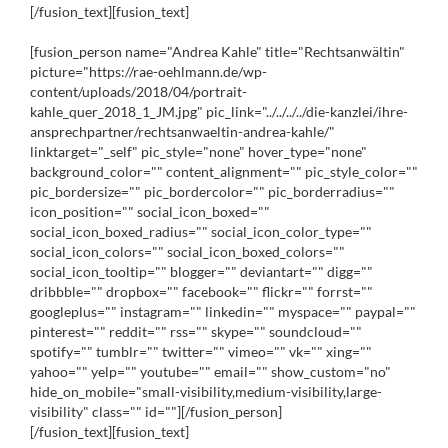
[/fusion_text][fusion_text]
[fusion_person name="Andrea Kahle" title="Rechtsanwältin"
picture="https://rae-oehlmann.de/wp-
content/uploads/2018/04/portrait-
kahle_quer_2018_1_JM.jpg" pic_link="../../../../die-kanzlei/ihre-
ansprechpartner/rechtsanwaeltin-andrea-kahle/"
linktarget="_self" pic_style="none" hover_type="none"
background_color="" content_alignment="" pic_style_color=""
pic_bordersize="" pic_bordercolor="" pic_borderradius=""
icon_position="" social_icon_boxed=""
social_icon_boxed_radius="" social_icon_color_type=""
social_icon_colors="" social_icon_boxed_colors=""
social_icon_tooltip="" blogger="" deviantart="" digg=""
dribbble="" dropbox="" facebook="" flickr="" forrst=""
googleplus="" instagram="" linkedin="" myspace="" paypal=""
pinterest="" reddit="" rss="" skype="" soundcloud=""
spotify="" tumblr="" twitter="" vimeo="" vk="" xing=""
yahoo="" yelp="" youtube="" email="" show_custom="no"
hide_on_mobile="small-visibility,medium-visibility,large-
visibility" class="" id=""][/fusion_person]
[/fusion_text][fusion_text]