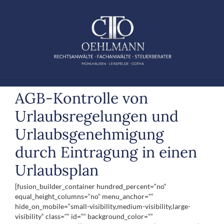
Zum
Inhalt
springen
AGB-Kontrolle von
Urlaubsregelungen und
Urlaubsgenehmigung
durch Eintragung in einen
Urlaubsplan
[fusion_builder_container hundred_percent=“no“
equal_height_columns=“no“ menu_anchor=““
hide_on_mobile=“small-visibility,medium-visibility,large-
visibility“ class=““ id=““ background_color=““