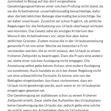
zumindest in Bezug auf das dort vorgesehene
Genehmigungsverfahren einer solchen Prüfung nicht stand, da
sie die Arbeitnehmer unverhältnismäßig benachteilige, dafür
aber die betrieblichen Belange übermäßig berücksichtige. Sie
sei daher unwirksam. Zunächst sei schon fraglich, ob zeitliche
Regelungen für die Festsetzung von Urlaub überhaupt wirksam
sein könnten. Das Gesetz sehe als einziges Kriterium den
Wunsch des Arbeitnehmers vor, setze ihm aber keine
zeitlichen Grenzen. Zudem müsse die in der Urlaubsanweisung
genannte Frist von einer Woche als feste/starre Frist
verstanden werden, die es nicht zulasse, den Urlaub zu einem
früheren Zeitpunkt zu beantragen. Dass die Praxis eine andere
sei, stehe einer solchen Auslegung nicht entgegen. Die
Anweisung selbst gebe keinen Anlass, eine andere Auslegung
vorzunehmen. Auch handele es sich bei dieser Regelung nicht
um eine unbeachtliche Formalie. Es könne, wie von der
Beklagten eingestanden, durchaus vorkommen, dass ein
Urlaub nicht genehmigt werde, auch wenn er im Urlaubsplan
eingetragen gewesen sei.
Die Genehmigung sei stattdessen schon zu einem früheren
Zeitpunkt erteilt. Zwar stelle das Aufstellen des Urlaubsplans
keine Genehmigung des Urlaubs dar, jedoch gelte eine solche
als erteilt, wenn der Arbeitgeber dem im Urlaubsplan