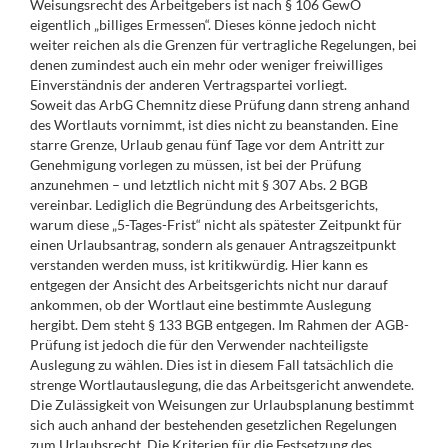
Weisungsrecht des Arbeitgebers ist nach § 106 GewO
eigentlich „billiges Ermessen“. Dieses könne jedoch nicht
weiter reichen als die Grenzen für vertragliche Regelungen, bei
denen zumindest auch ein mehr oder weniger freiwilliges
Einverständnis der anderen Vertragspartei vorliegt.
Soweit das ArbG Chemnitz diese Prüfung dann streng anhand
des Wortlauts vornimmt, ist dies nicht zu beanstanden. Eine
starre Grenze, Urlaub genau fünf Tage vor dem Antritt zur
Genehmigung vorlegen zu müssen, ist bei der Prüfung
anzunehmen – und letztlich nicht mit § 307 Abs. 2 BGB
vereinbar. Lediglich die Begründung des Arbeitsgerichts,
warum diese „5-Tages-Frist“ nicht als spätester Zeitpunkt für
einen Urlaubsantrag, sondern als genauer Antragszeitpunkt
verstanden werden muss, ist kritikwürdig. Hier kann es
entgegen der Ansicht des Arbeitsgerichts nicht nur darauf
ankommen, ob der Wortlaut eine bestimmte Auslegung
hergibt. Dem steht § 133 BGB entgegen. Im Rahmen der AGB-
Prüfung ist jedoch die für den Verwender nachteiligste
Auslegung zu wählen. Dies ist in diesem Fall tatsächlich die
strenge Wortlautauslegung, die das Arbeitsgericht anwendete.
Die Zulässigkeit von Weisungen zur Urlaubsplanung bestimmt
sich auch anhand der bestehenden gesetzlichen Regelungen
zum Urlaubsrecht. Die Kriterien für die Festsetzung des