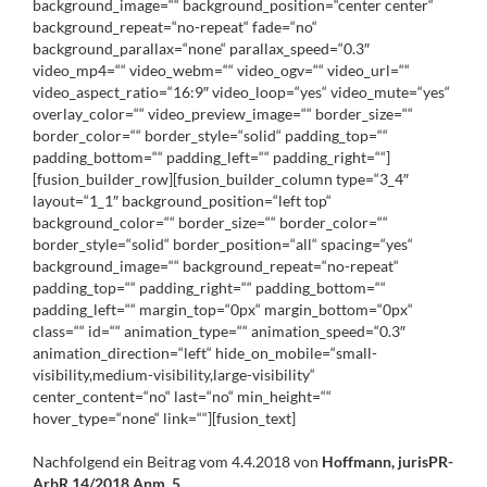
background_image=““ background_position=“center center“
background_repeat=“no-repeat“ fade=“no“
background_parallax=“none“ parallax_speed=“0.3″
video_mp4=““ video_webm=““ video_ogv=““ video_url=““
video_aspect_ratio=“16:9″ video_loop=“yes“ video_mute=“yes“
overlay_color=““ video_preview_image=““ border_size=““
border_color=““ border_style=“solid“ padding_top=““
padding_bottom=““ padding_left=““ padding_right=““]
[fusion_builder_row][fusion_builder_column type=“3_4″
layout=“1_1″ background_position=“left top“
background_color=““ border_size=““ border_color=““
border_style=“solid“ border_position=“all“ spacing=“yes“
background_image=““ background_repeat=“no-repeat“
padding_top=““ padding_right=““ padding_bottom=““
padding_left=““ margin_top=“0px“ margin_bottom=“0px“
class=““ id=““ animation_type=““ animation_speed=“0.3″
animation_direction=“left“ hide_on_mobile=“small-
visibility,medium-visibility,large-visibility“
center_content=“no“ last=“no“ min_height=““
hover_type=“none“ link=““][fusion_text]
Nachfolgend ein Beitrag vom 4.4.2018 von
Hoffmann, jurisPR-
ArbR 14/2018 Anm. 5