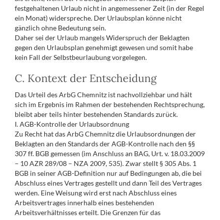
festgehaltenen Urlaub nicht in angemessener Zeit (in der Regel
ein Monat) widerspreche. Der Urlaubsplan könne nicht
gänzlich ohne Bedeutung sein.
Daher sei der Urlaub mangels Widerspruch der Beklagten
gegen den Urlaubsplan genehmigt gewesen und somit habe
kein Fall der Selbstbeurlaubung vorgelegen.
C. Kontext der Entscheidung
Das Urteil des ArbG Chemnitz ist nachvollziehbar und hält
sich im Ergebnis im Rahmen der bestehenden Rechtsprechung,
bleibt aber teils hinter bestehenden Standards zurück.
I. AGB-Kontrolle der Urlaubsordnung
Zu Recht hat das ArbG Chemnitz die Urlaubsordnungen der
Beklagten an den Standards der AGB-Kontrolle nach den §§
307 ff. BGB gemessen (im Anschluss an BAG, Urt. v. 18.03.2009
– 10 AZR 289/08 – NZA 2009, 535). Zwar stellt § 305 Abs. 1
BGB in seiner AGB-Definition nur auf Bedingungen ab, die bei
Abschluss eines Vertrages gestellt und dann Teil des Vertrages
werden. Eine Weisung wird erst nach Abschluss eines
Arbeitsvertrages innerhalb eines bestehenden
Arbeitsverhältnisses erteilt. Die Grenzen für das