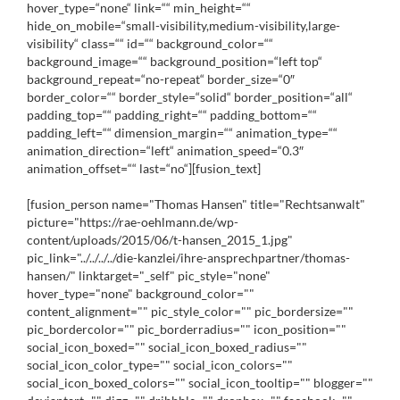
hover_type=“none“ link=““ min_height=““
hide_on_mobile=“small-visibility,medium-visibility,large-
visibility“ class=““ id=““ background_color=““
background_image=““ background_position=“left top“
background_repeat=“no-repeat“ border_size=“0″
border_color=““ border_style=“solid“ border_position=“all“
padding_top=““ padding_right=““ padding_bottom=““
padding_left=““ dimension_margin=““ animation_type=““
animation_direction=“left“ animation_speed=“0.3″
animation_offset=““ last=“no“][fusion_text]
[fusion_person name="Thomas Hansen" title="Rechtsanwalt"
picture="https://rae-oehlmann.de/wp-
content/uploads/2015/06/t-hansen_2015_1.jpg"
pic_link="../../../../die-kanzlei/ihre-ansprechpartner/thomas-
hansen/" linktarget="_self" pic_style="none"
hover_type="none" background_color=""
content_alignment="" pic_style_color="" pic_bordersize=""
pic_bordercolor="" pic_borderradius="" icon_position=""
social_icon_boxed="" social_icon_boxed_radius=""
social_icon_color_type="" social_icon_colors=""
social_icon_boxed_colors="" social_icon_tooltip="" blogger=""