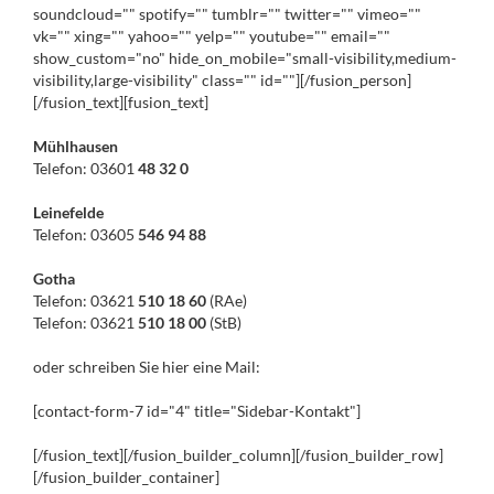
soundcloud="" spotify="" tumblr="" twitter="" vimeo=""
vk="" xing="" yahoo="" yelp="" youtube="" email=""
show_custom="no" hide_on_mobile="small-visibility,medium-
visibility,large-visibility" class="" id=""][/fusion_person]
[/fusion_text][fusion_text]
Mühlhausen
Telefon: 03601
48 32 0
Leinefelde
Telefon: 03605
546 94 88
Gotha
Telefon: 03621
510 18 60
(RAe)
Telefon: 03621
510 18 00
(StB)
oder schreiben Sie hier eine Mail:
[contact-form-7 id="4" title="Sidebar-Kontakt"]
[/fusion_text][/fusion_builder_column][/fusion_builder_row]
[/fusion_builder_container]