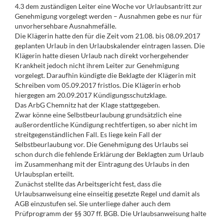
4.3 dem zuständigen Leiter eine Woche vor Urlaubsantritt zur
Genehmigung vorgelegt werden – Ausnahmen gebe es nur für
unvorhersehbare Ausnahmefälle.
Die Klägerin hatte den für die Zeit vom 21.08. bis 08.09.2017
geplanten Urlaub in den Urlaubskalender eintragen lassen. Die
Klägerin hatte diesen Urlaub nach direkt vorhergehender
Krankheit jedoch nicht ihrem Leiter zur Genehmigung
vorgelegt. Daraufhin kündigte die Beklagte der Klägerin mit
Schreiben vom 05.09.2017 fristlos. Die Klägerin erhob
hiergegen am 20.09.2017 Kündigungsschutzklage.
Das ArbG Chemnitz hat der Klage stattgegeben.
Zwar könne eine Selbstbeurlaubung grundsätzlich eine
außerordentliche Kündigung rechtfertigen, so aber nicht im
streitgegenständlichen Fall. Es liege kein Fall der
Selbstbeurlaubung vor. Die Genehmigung des Urlaubs sei
schon durch die fehlende Erklärung der Beklagten zum Urlaub
im Zusammenhang mit der Eintragung des Urlaubs in den
Urlaubsplan erteilt.
Zunächst stellte das Arbeitsgericht fest, dass die
Urlaubsanweisung eine einseitig gesetzte Regel und damit als
AGB einzustufen sei. Sie unterliege daher auch dem
Prüfprogramm der §§ 307 ff. BGB. Die Urlaubsanweisung halte