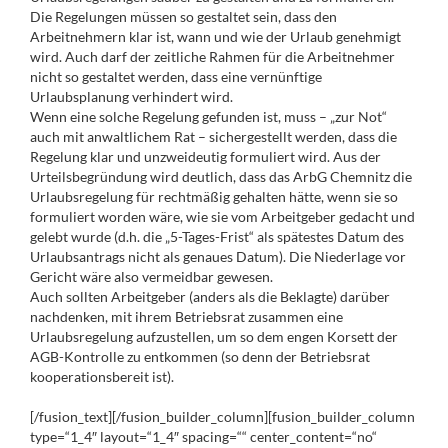
Die Regelungen müssen so gestaltet sein, dass den
Arbeitnehmern klar ist, wann und wie der Urlaub genehmigt
wird. Auch darf der zeitliche Rahmen für die Arbeitnehmer
nicht so gestaltet werden, dass eine vernünftige
Urlaubsplanung verhindert wird.
Wenn eine solche Regelung gefunden ist, muss – „zur Not“
auch mit anwaltlichem Rat – sichergestellt werden, dass die
Regelung klar und unzweideutig formuliert wird. Aus der
Urteilsbegründung wird deutlich, dass das ArbG Chemnitz die
Urlaubsregelung für rechtmäßig gehalten hätte, wenn sie so
formuliert worden wäre, wie sie vom Arbeitgeber gedacht und
gelebt wurde (d.h. die „5-Tages-Frist“ als spätestes Datum des
Urlaubsantrags nicht als genaues Datum). Die Niederlage vor
Gericht wäre also vermeidbar gewesen.
Auch sollten Arbeitgeber (anders als die Beklagte) darüber
nachdenken, mit ihrem Betriebsrat zusammen eine
Urlaubsregelung aufzustellen, um so dem engen Korsett der
AGB-Kontrolle zu entkommen (so denn der Betriebsrat
kooperationsbereit ist).
[/fusion_text][/fusion_builder_column][fusion_builder_column
type=“1_4″ layout=“1_4″ spacing=““ center_content=“no“