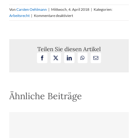
Von
Carsten Oehlmann
|
Mittwoch, 4. April 2018
|
Kategorien:
für
Arbeitsrecht
|
Kommentare deaktiviert
AGB-
Kontrolle
von
Urlaubsregelungen
und
Teilen Sie diesen Artikel
Urlaubsgenehmigung
Facebook
X
LinkedIn
WhatsApp
E-
durch
Mail
Eintragung
in
einen
Urlaubsplan
Ähnliche Beiträge