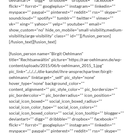
deviantart="" digg="" dribbble="" dropbox="" facebook=""
flickr="" forrst="" googleplus="" instagram="" linkedin=""
myspace="" paypal="" pinterest="" reddit="" rss="" skype=""
soundcloud="" spotify="" tumblr="" twitter="" vimeo=""
vk="" xing="" yahoo="" yelp="" youtube="" email=""
show_custom="no" hide_on_mobile="small-visibility,medium-
visibility,large-visibility" class="" id=""][/fusion_person]
[/fusion_text][fusion_text]
[fusion_person name="Birgit Oehlmann"
title="Rechtsanwältin" picture="https://rae-oehlmann.de/wp-
content/uploads/2015/06/b-oehlmann_2015_1.jpg"
pic_link="../../../../die-kanzlei/ihre-ansprechpartner/birgit-
oehlmann/" linktarget="_self" pic_style="none"
hover_type="none" background_color=""
content_alignment="" pic_style_color="" pic_bordersize=""
pic_bordercolor="" pic_borderradius="" icon_position=""
social_icon_boxed="" social_icon_boxed_radius=""
social_icon_color_type="" social_icon_colors=""
social_icon_boxed_colors="" social_icon_tooltip="" blogger=""
deviantart="" digg="" dribbble="" dropbox="" facebook=""
flickr="" forrst="" googleplus="" instagram="" linkedin=""
myspace="" paypal="" pinterest="" reddit="" rss="" skype=""