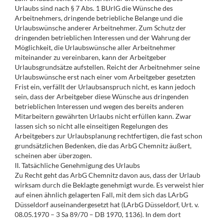
Urlaubs sind nach § 7 Abs. 1 BUrlG die Wünsche des
Arbeitnehmers, dringende betriebliche Belange und die
Urlaubswünsche anderer Arbeitnehmer. Zum Schutz der
dringenden betrieblichen Interessen und der Wahrung der
Möglichkeit, die Urlaubswünsche aller Arbeitnehmer
miteinander zu vereinbaren, kann der Arbeitgeber
Urlaubsgrundsätze aufstellen. Reicht der Arbeitnehmer seine
Urlaubswünsche erst nach einer vom Arbeitgeber gesetzten
Frist ein, verfällt der Urlaubsanspruch nicht, es kann jedoch
sein, dass der Arbeitgeber diese Wünsche aus dringenden
betrieblichen Interessen und wegen des bereits anderen
Mitarbeitern gewährten Urlaubs nicht erfüllen kann. Zwar
lassen sich so nicht alle einseitigen Regelungen des
Arbeitgebers zur Urlaubsplanung rechtfertigen, die fast schon
grundsätzlichen Bedenken, die das ArbG Chemnitz äußert,
scheinen aber überzogen.
II. Tatsächliche Genehmigung des Urlaubs
Zu Recht geht das ArbG Chemnitz davon aus, dass der Urlaub
wirksam durch die Beklagte genehmigt wurde. Es verweist hier
auf einen ähnlich gelagerten Fall, mit dem sich das LArbG
Düsseldorf auseinandergesetzt hat (LArbG Düsseldorf, Urt. v.
08.05.1970 – 3 Sa 89/70 – DB 1970, 1136). In dem dort