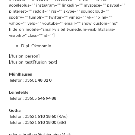
googleplus="" instagram="" linkedin="" myspace="" paypal=""
pinterest="" reddit="" rss="" skype="" soundcloud=""
spotify="" tumblr="" twitter="" vimeo="" vk="" xing=""
yahoo="" yelp="" youtube="" email="" show_custom="no"
hide_on_mobile="small-visibility,medium-visibility,large-
visibility" class="" id=""]
Dipl.-Ökonomin
[/fusion_person]
[/fusion_text][fusion_text]
Mühlhausen
Telefon: 03601
48 32 0
Leinefelde
Telefon: 03605
546 94 88
Gotha
Telefon: 03621
510 18 60
(RAe)
Telefon: 03621
510 18 00
(StB)
oder schreiben Sie hier eine Mail: