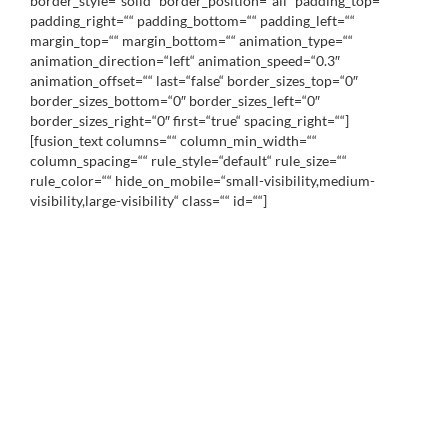
border_style=“solid“ border_position=“all“ padding_top=““
padding_right=““ padding_bottom=““ padding_left=““
margin_top=““ margin_bottom=““ animation_type=““
animation_direction=“left“ animation_speed=“0.3″
animation_offset=““ last=“false“ border_sizes_top=“0″
border_sizes_bottom=“0″ border_sizes_left=“0″
border_sizes_right=“0″ first=“true“ spacing_right=““]
[fusion_text columns=““ column_min_width=““
column_spacing=““ rule_style=“default“ rule_size=““
rule_color=““ hide_on_mobile=“small-visibility,medium-
visibility,large-visibility“ class=““ id=““]