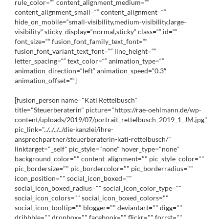
rule_color=““ content_alignment_medium=““
content_alignment_small=““ content_alignment=““
hide_on_mobile=“small-visibility,medium-visibility,large-
visibility“ sticky_display=“normal,sticky“ class=““ id=““
font_size=““ fusion_font_family_text_font=““
fusion_font_variant_text_font=““ line_height=““
letter_spacing=““ text_color=““ animation_type=““
animation_direction=“left“ animation_speed=“0.3″
animation_offset=““]
[fusion_person name="Kati Rettelbusch"
title="Steuerberaterin" picture="https://rae-oehlmann.de/wp-
content/uploads/2019/07/portrait_rettelbusch_2019_1_JM.jpg"
pic_link="../../../../die-kanzlei/ihre-
ansprechpartner/steuerberaterin-kati-rettelbusch/"
linktarget="_self" pic_style="none" hover_type="none"
background_color="" content_alignment="" pic_style_color=""
pic_bordersize="" pic_bordercolor="" pic_borderradius=""
icon_position="" social_icon_boxed=""
social_icon_boxed_radius="" social_icon_color_type=""
social_icon_colors="" social_icon_boxed_colors=""
social_icon_tooltip="" blogger="" deviantart="" digg=""
dribbble="" dropbox="" facebook="" flickr="" forrst=""