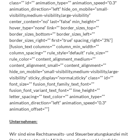
class=““ id=““ animation_type=““ animation_speed=“0.3″
animation_direction=“left“ hide_on_mobile=“small-
visibility,medium-visibility,large-visibility“
center_content=“no“ last=“false“ min_height=““
hover_type=“none“ link=““ border_sizes_top=““
border_sizes_bottom=““ border_sizes_left=““
border_sizes_right=““ first=“true“ spacing_right=“3%“]
[fusion_text columns=““ column_min_width=““
column_spacing=““ rule_style=“default“ rule_size=““
rule_color=““ content_alignment_medium=““
content_alignment_small=““ content_alignment=““
hide_on_mobile=“small-visibility,medium-visibility,large-
visibility“ sticky_display=“normal,sticky“ class=““ id=““
font_size=““ fusion_font_family_text_font=““
fusion_font_variant_text_font=““ line_height=““
letter_spacing=““ text_color=““ animation_type=““
animation_direction=“left“ animation_speed=“0.3″
animation_offset=““]
Unternehmen:
Wir sind eine Rechtsanwalts- und Steuerberatungskanzlei mit