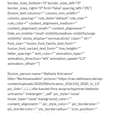
border_sizes_bottom=“0″ border_sizes_left=“0″
border_sizes_right=“0″ first=“false“ spacing_left=“2%“]
[fusion_text columns=““ column_min_width=““
column_spacing=““ rule_style=“default“ rule_size=““
rule_color=““ content_alignment_medium=““
content_alignment_small=““ content_alignment=““
hide_on_mobile=“small-visibility,medium-visibility,large-
visibility“ sticky_display=“normal,sticky“ class=““ id=““
font_size=““ fusion_font_family_text_font=““
fusion_font_variant_text_font=““ line_height=““
letter_spacing=““ text_color=““ animation_type=““
animation_direction=“left“ animation_speed=“0.3″
animation_offset=““]
[fusion_person name="Stefanie Schramm"
title="Rechtsanwältin" picture="https://rae-oehlmann.de/wp-
content/uploads/2020/08/schramm_250x150_2020_1c_LS"
pic_link="../../../../die-kanzlei/ihre-ansprechpartner/stefanie-
schramm/" linktarget="_self" pic_style="none"
hover_type="none" background_color=""
content_alignment="" pic_style_color="" pic_bordersize=""
pic_bordercolor="" pic_borderradius="" icon_position=""