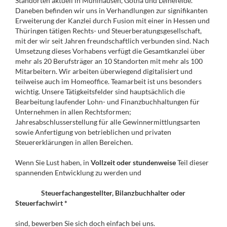
Standorten aktuell in Mühlhausen, Gotha und Leinefelde.
Daneben befinden wir uns in Verhandlungen zur signifikanten
Erweiterung der Kanzlei durch Fusion mit einer in Hessen und
Thüringen tätigen Rechts- und Steuerberatungsgesellschaft,
mit der wir seit Jahren freundschaftlich verbunden sind. Nach
Umsetzung dieses Vorhabens verfügt die Gesamtkanzlei über
mehr als 20 Berufsträger an 10 Standorten mit mehr als 100
Mitarbeitern. Wir arbeiten überwiegend digitalisiert und
teilweise auch im Homeoffice. Teamarbeit ist uns besonders
wichtig. Unsere Tätigkeitsfelder sind hauptsächlich die
Bearbeitung laufender Lohn- und Finanzbuchhaltungen für
Unternehmen in allen Rechtsformen;
Jahresabschlusserstellung für alle Gewinnermittlungsarten
sowie Anfertigung von betrieblichen und privaten
Steuererklärungen in allen Bereichen.
Wenn Sie Lust haben, in
Vollzeit oder stundenweise
Teil dieser
spannenden Entwicklung zu werden und
Steuerfachangestellter, Bilanzbuchhalter oder
Steuerfachwirt *
sind, bewerben Sie sich doch einfach bei uns.