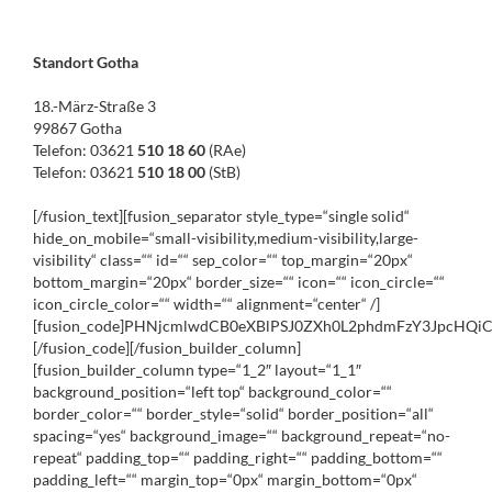
Standort Gotha
18.-März-Straße 3
99867 Gotha
Telefon: 03621
510 18 60
(RAe)
Telefon: 03621
510 18 00
(StB)
[/fusion_text][fusion_separator style_type=“single solid“
hide_on_mobile=“small-visibility,medium-visibility,large-
visibility“ class=““ id=““ sep_color=““ top_margin=“20px“
bottom_margin=“20px“ border_size=““ icon=““ icon_circle=““
icon_circle_color=““ width=““ alignment=“center“ /]
[fusion_code]PHNjcmlwdCB0eXBlPSJ0ZXh0L2phdmFzY3JpcH
[/fusion_code][/fusion_builder_column]
[fusion_builder_column type=“1_2″ layout=“1_1″
background_position=“left top“ background_color=““
border_color=““ border_style=“solid“ border_position=“all“
spacing=“yes“ background_image=““ background_repeat=“no-
repeat“ padding_top=““ padding_right=““ padding_bottom=““
padding_left=““ margin_top=“0px“ margin_bottom=“0px“