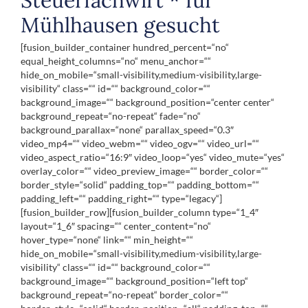
Mühlhausen gesucht
[fusion_builder_container hundred_percent=“no“
equal_height_columns=“no“ menu_anchor=““
hide_on_mobile=“small-visibility,medium-visibility,large-
visibility“ class=““ id=““ background_color=““
background_image=““ background_position=“center center“
background_repeat=“no-repeat“ fade=“no“
background_parallax=“none“ parallax_speed=“0.3″
video_mp4=““ video_webm=““ video_ogv=““ video_url=““
video_aspect_ratio=“16:9″ video_loop=“yes“ video_mute=“yes“
overlay_color=““ video_preview_image=““ border_color=““
border_style=“solid“ padding_top=““ padding_bottom=““
padding_left=““ padding_right=““ type=“legacy“]
[fusion_builder_row][fusion_builder_column type=“1_4″
layout=“1_6″ spacing=““ center_content=“no“
hover_type=“none“ link=““ min_height=““
hide_on_mobile=“small-visibility,medium-visibility,large-
visibility“ class=““ id=““ background_color=““
background_image=““ background_position=“left top“
background_repeat=“no-repeat“ border_color=““