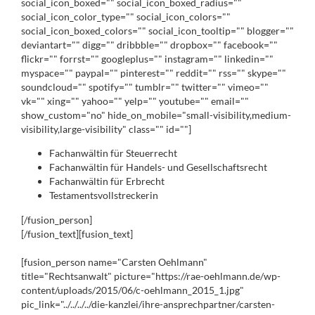
social_icon_boxed="" social_icon_boxed_radius=""
social_icon_color_type="" social_icon_colors=""
social_icon_boxed_colors="" social_icon_tooltip="" blogger=""
deviantart="" digg="" dribbble="" dropbox="" facebook=""
flickr="" forrst="" googleplus="" instagram="" linkedin=""
myspace="" paypal="" pinterest="" reddit="" rss="" skype=""
soundcloud="" spotify="" tumblr="" twitter="" vimeo=""
vk="" xing="" yahoo="" yelp="" youtube="" email=""
show_custom="no" hide_on_mobile="small-visibility,medium-
visibility,large-visibility" class="" id=""]
Fachanwältin für Steuerrecht
Fachanwältin für Handels- und Gesellschaftsrecht
Fachanwältin für Erbrecht
Testamentsvollstreckerin
[/fusion_person]
[/fusion_text][fusion_text]
[fusion_person name="Carsten Oehlmann"
title="Rechtsanwalt" picture="https://rae-oehlmann.de/wp-
content/uploads/2015/06/c-oehlmann_2015_1.jpg"
pic_link="../../../../die-kanzlei/ihre-ansprechpartner/carsten-