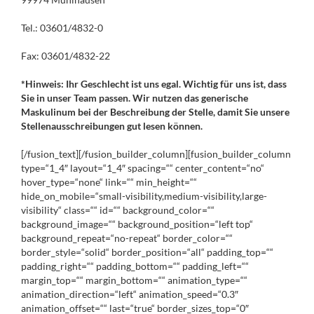
Tel.: 03601/4832-0
Fax: 03601/4832-22
*Hinweis: Ihr Geschlecht ist uns egal. Wichtig für uns ist, dass
Sie in unser Team passen. Wir nutzen das generische
Maskulinum bei der Beschreibung der Stelle, damit Sie unsere
Stellenausschreibungen gut lesen können.
[/fusion_text][/fusion_builder_column][fusion_builder_column
type=“1_4″ layout=“1_4″ spacing=““ center_content=“no“
hover_type=“none“ link=““ min_height=““
hide_on_mobile=“small-visibility,medium-visibility,large-
visibility“ class=““ id=““ background_color=““
background_image=““ background_position=“left top“
background_repeat=“no-repeat“ border_color=““
border_style=“solid“ border_position=“all“ padding_top=““
padding_right=““ padding_bottom=““ padding_left=““
margin_top=““ margin_bottom=““ animation_type=““
animation_direction=“left“ animation_speed=“0.3″
animation_offset=““ last=“true“ border_sizes_top=“0″