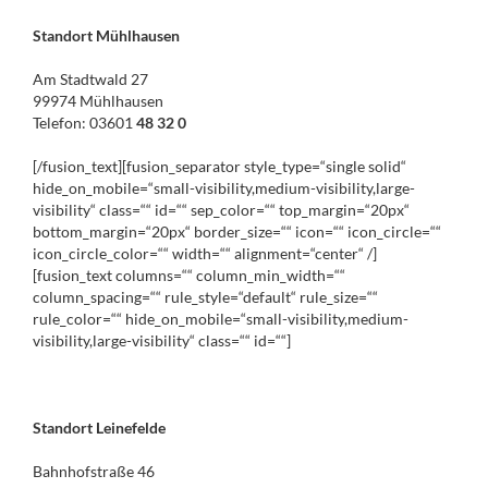
Standort Mühlhausen
Am Stadtwald 27
99974 Mühlhausen
Telefon: 03601
48 32 0
[/fusion_text][fusion_separator style_type=“single solid“
hide_on_mobile=“small-visibility,medium-visibility,large-
visibility“ class=““ id=““ sep_color=““ top_margin=“20px“
bottom_margin=“20px“ border_size=““ icon=““ icon_circle=““
icon_circle_color=““ width=““ alignment=“center“ /]
[fusion_text columns=““ column_min_width=““
column_spacing=““ rule_style=“default“ rule_size=““
rule_color=““ hide_on_mobile=“small-visibility,medium-
visibility,large-visibility“ class=““ id=““]
Standort Leinefelde
Bahnhofstraße 46