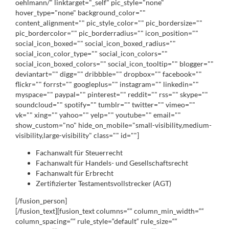
oehlmann/" linktarget="_self" pic_style="none"
hover_type="none" background_color=""
content_alignment="" pic_style_color="" pic_bordersize=""
pic_bordercolor="" pic_borderradius="" icon_position=""
social_icon_boxed="" social_icon_boxed_radius=""
social_icon_color_type="" social_icon_colors=""
social_icon_boxed_colors="" social_icon_tooltip="" blogger=""
deviantart="" digg="" dribbble="" dropbox="" facebook=""
flickr="" forrst="" googleplus="" instagram="" linkedin=""
myspace="" paypal="" pinterest="" reddit="" rss="" skype=""
soundcloud="" spotify="" tumblr="" twitter="" vimeo=""
vk="" xing="" yahoo="" yelp="" youtube="" email=""
show_custom="no" hide_on_mobile="small-visibility,medium-
visibility,large-visibility" class="" id=""]
Fachanwalt für Steuerrecht
Fachanwalt für Handels- und Gesellschaftsrecht
Fachanwalt für Erbrecht
Zertifizierter Testamentsvollstrecker (AGT)
[/fusion_person]
[/fusion_text][fusion_text columns=““ column_min_width=““
column_spacing=““ rule_style=“default“ rule_size=““