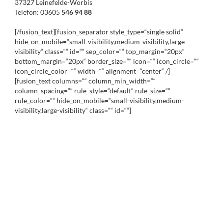
37327 Leinefelde-Worbis
Telefon: 03605
546 94 88
[/fusion_text][fusion_separator style_type=“single solid“
hide_on_mobile=“small-visibility,medium-visibility,large-
visibility“ class=““ id=““ sep_color=““ top_margin=“20px“
bottom_margin=“20px“ border_size=““ icon=““ icon_circle=““
icon_circle_color=““ width=““ alignment=“center“ /]
[fusion_text columns=““ column_min_width=““
column_spacing=““ rule_style=“default“ rule_size=““
rule_color=““ hide_on_mobile=“small-visibility,medium-
visibility,large-visibility“ class=““ id=““]